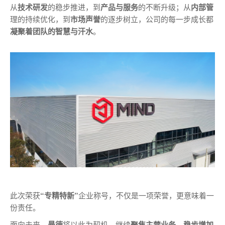
从
技术研发
的稳步推进，到
产品与服务
的不断升级；从
内部管
理的持续优化，到
市场声誉
的逐步树立，公司的每一步成长都
凝聚着团队的智慧与汗水
。
此次荣获
“专精特新”
企业称号，不仅是一项荣誉，更意味着一
份责任。
面向未来，
曼德
将以此为契机，继续
聚焦主营业务，稳步增加